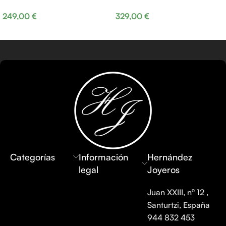
249,00
€
329,00
€
Añadir al carrito
Añadir al carrito
Categorías
Información
Hernández
legal
Joyeros
Juan XXIII, nº 12 ,
Santurtzi, España
944 832 453