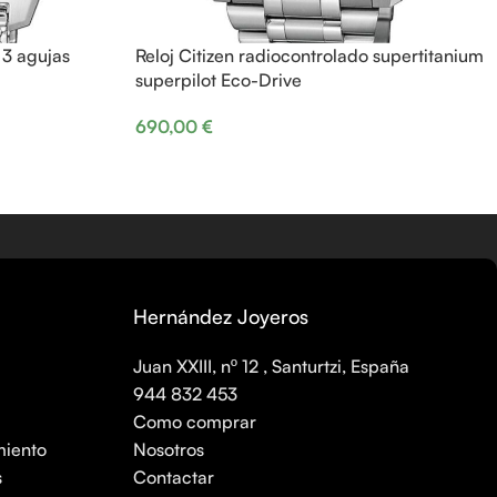
 3 agujas
Reloj Citizen radiocontrolado supertitanium
superpilot Eco-Drive
690,00
€
Hernández Joyeros
Juan XXIII, nº 12 , Santurtzi, España
944 832 453
Como comprar
miento
Nosotros
s
Contactar