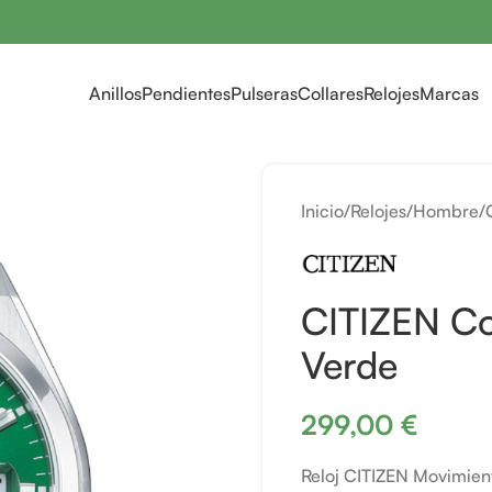
Anillos
Pendientes
Pulseras
Collares
Relojes
Marcas
Inicio
Relojes
Hombre
CITIZEN Co
Verde
299,00
€
Reloj CITIZEN Movimien