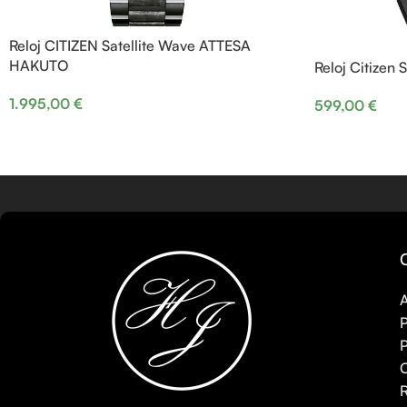
Reloj CITIZEN Satellite Wave ATTESA
HAKUTO
Reloj Citizen
1.995,00
€
599,00
€
A
P
P
C
R