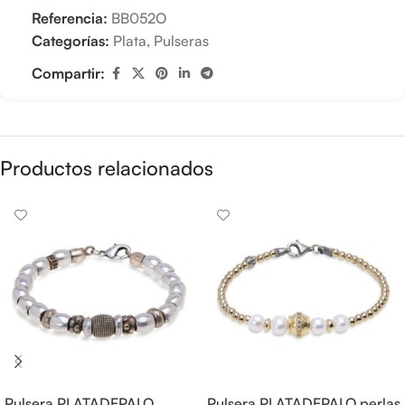
Referencia:
BB052O
Categorías:
Plata
,
Pulseras
Compartir:
Productos relacionados
Pulsera PLATADEPALO
Pulsera PLATADEPALO perlas