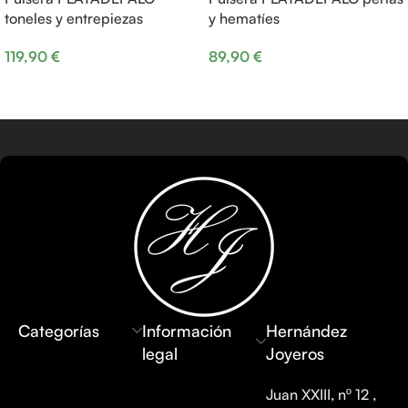
toneles y entrepiezas
y hematíes
119,90
€
89,90
€
Añadir al carrito
Añadir al carrito
Categorías
Información
Hernández
legal
Joyeros
Juan XXIII, nº 12 ,